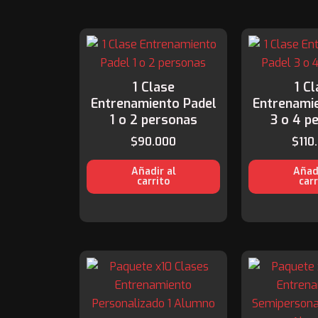
1 Clase
1 C
Entrenamiento Padel
Entrenami
1 o 2 personas
3 o 4 p
$
90.000
$
110
Añadir al
Añadi
carrito
carr