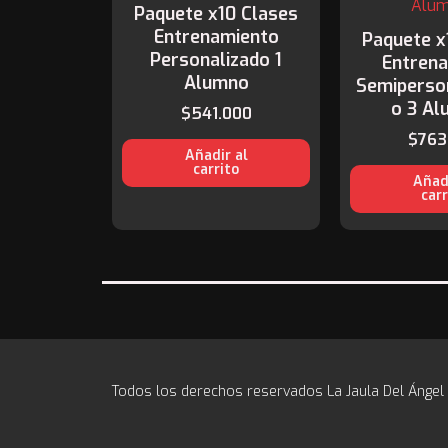
Paquete x10 Clases
Entrenamiento
Paquete x
Personalizado 1
Entren
Alumno
Semiperso
o 3 A
$
541.000
$
763
Añadir al
carrito
Añadi
carr
Todos los derechos reservados La Jaula Del Ángel