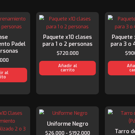
lase
Paquete x10 clases
Paquete 
ento Padel
para 1 o 2 personas
para 3 o 
ersonas
$
720.000
$
90
.000
Añadir al
Aña
carrito
ca
r al
ito
Rango
Este
de
producto
precios:
Uniforme Negro
tiene
desde
Tarro d
$
26.000
-
$
192.000
$26.000
múltiples