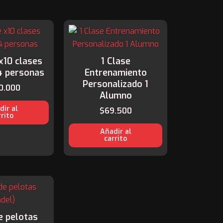
x10 clases
1 Clase
4 personas
Entrenamiento
Personalizado 1
0.000
Alumno
dir al
$
69.500
rrito
Añadir al
carrito
e pelotas