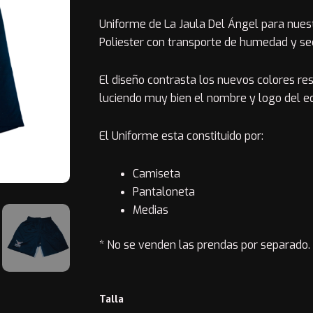
de
Uniforme de La Jaula Del Ángel para nuest
precios:
Poliester con transporte de humedad y se
desde
El diseño contrasta los nuevos colores re
$26.00
luciendo muy bien el nombre y logo del eq
hasta
El Uniforme esta constituido por:
$192.00
Camiseta
Pantaloneta
Medias
* No se venden las prendas por separado.
Uniforme
Talla
Negro