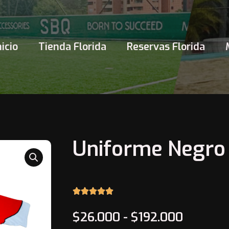
nicio
Tienda Florida
Reservas Florida
Uniforme Negro
5/5





Rango
$
26.000
-
$
192.000