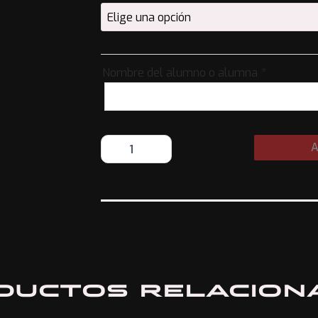
cantidad
Nombre del alumno o alumna
*
A
ductos relacion