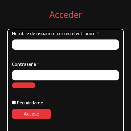
Obligatorio
Obligatorio
Obligatorio
Obligatorio
Acceder
Nombre de usuario o correo electrónico
*
Contraseña
*
Recuérdame
Acceso